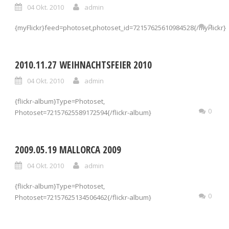
04 Okt. 2010
admin
0
{myFlickr}feed=photoset,photoset_id=72157625610984528{/myFlickr}
2010.11.27 WEIHNACHTSFEIER 2010
04 Okt. 2010
admin
{flickr-album}Type=Photoset,
0
Photoset=72157625589172594{/flickr-album}
2009.05.19 MALLORCA 2009
04 Okt. 2010
admin
{flickr-album}Type=Photoset,
0
Photoset=72157625134506462{/flickr-album}