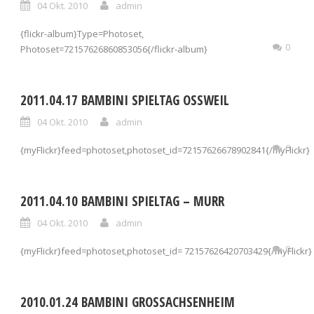
04 Okt. 2010
admin
{flickr-album}Type=Photoset,
0
Photoset=72157626860853056{/flickr-album}
2011.04.17 BAMBINI SPIELTAG OSSWEIL
04 Okt. 2010
admin
0
{myFlickr}feed=photoset,photoset_id=72157626678902841{/myFlickr}
2011.04.10 BAMBINI SPIELTAG – MURR
04 Okt. 2010
admin
0
{myFlickr}feed=photoset,photoset_id= 72157626420703429{/myFlickr}
2010.01.24 BAMBINI GROSSACHSENHEIM