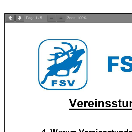
Page
1
/
5
Zoom
100%