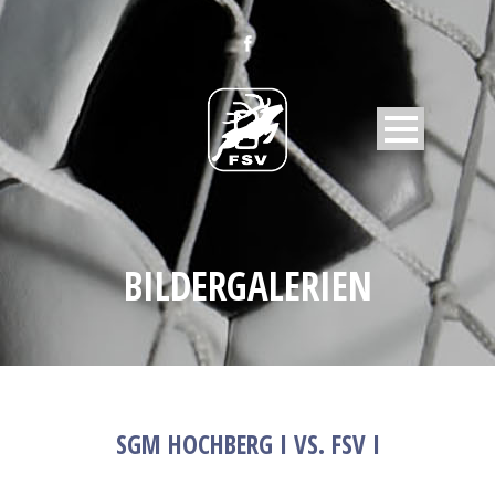
BILDERGALERIEN
SGM HOCHBERG I VS. FSV I