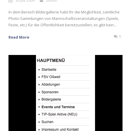
30 Juli 2009
admin
In dem Bereich Bildergallerie habt Ihr die Möglichkeit, sämtliche
Photo-Sammlungen von Mannschaftsveranstaltungen (Spiele,
Feste, etc.) für die Öffentlichkeit bereitzustellen; es gibt kein...
0
Read More