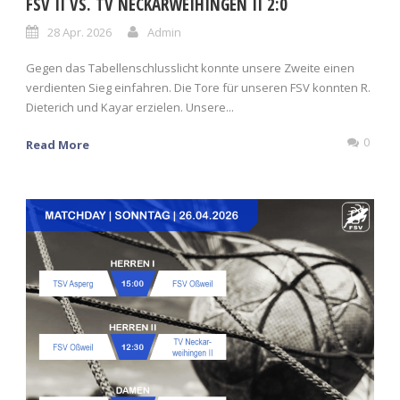
FSV II VS. TV NECKARWEIHINGEN II 2:0
28 Apr. 2026
Admin
Gegen das Tabellenschlusslicht konnte unsere Zweite einen
verdienten Sieg einfahren. Die Tore für unseren FSV konnten R.
Dieterich und Kayar erzielen. Unsere...
0
Read More