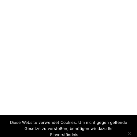
Der FSV Oßweil 1924 e.V. hat als
anerkannte Einsatzstelle (BWSJ) noch
eine freie FSJ-Sport-Stelle (2017/2018)
zu besetzen, Interessierte bitte
zeitnah melden (email an info@fsv-
ossweil.de). Einsendeschluss für
Bewerbungen ist der 07.04.2017.
Diese Website verwendet Cookies. Um nicht gegen geltende
Gesetze zu verstoßen, benötigen wir dazu Ihr
Einverständnis