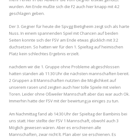
wurden. Am Ende mußte sich die F2 auch hier knapp mit 4:2
geschlagen geben.
Der 3. Gegner für heute die Spvgg Bietigheim zeigt sich als harte
Nuss. In einem spannenden Spiel mit Chancen auf beiden
Seiten konnte sich der FSV am Ende etwas glücklich mit 3:2
duchsetzen. So hatten wir für den 1. Spieltag auf heimischen
Platz kein schlechtes Ergebnis erzielt.
nachdem wir die 1. Gruppe ohne Probleme abgeschlossen
hatten standen ab 11:30 Uhr die nächsten mannschaften bereit.
2 Gruppen a 8 Mannschaften nutzten die Möglichkeit auf
unserem rasen und zeigten auch hier tolle Spiele mit vielen
Toren. Leider ohne Oßweiler Mannschaft aber das war auch Ok.
Immerhin hatte der FSV mit der bewirtung ja einiges zu tun.
Am Nachmittag fand ab 14:30 Uhr der Spieltag der Bambinis bei
uns statt. Hier stellte der FSV 1 Mannschaft, obwohl auch 3
Möglich gewesen wären. Aber es erschienen alle
Mannschaften, zwar nicht lt. Plan aber sie erschienen. Es