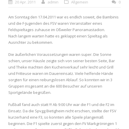
20 Apr. 2011
admin
Allgemein
0
Am Sonntag den 17.04.2011 war es endlich soweit, die Bambinis
und die F-Jugenden des FSV waren Veranstalter eines
Feldspieltages zuhause im Oßweiler Panoramastadion.
Nach langem warten hatte es geklappt einen Spieltag als
Ausrichter zu bekommen.
Die äußerlichen Voraussetzungen waren super. Die Sonne
schien, unser Häusle zeigte sich von seiner besten Seite, Bar
und Theke machten den Kuchenverkauf sehr leicht und Grill
und Fritteuse waren im Dauereinsatz. Viele helfende Hände
sorgten für einen reibungslosen Ablauf. So konnten wir in 3
Gruppen insgesamt an die 600 Besucher auf unseren
Sportgelände begrüßen.
Fußball fand auch statt !!! Ab 9:00 Uhr war die F1 und die F2 im
Einsatz. Da die Spvgg Bietigheim nicht erschien, stellte der FSV
kurzerhand eine F3, so konnten alle Spiele plangemäß
beginnen. Die F1 spielte zuerst gegen den FV Markgröningen 1