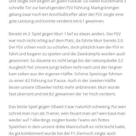
und zeigte von Beginn an guten Füßball. So vielen kurzerhand 3
schnelle Tor zur beruhigenden FSV Führung. Markgröningen
gelang zwar noch ein Anschlußtreffer aber der FSV zeigte eine
gute Leistung und konnte verdient mit 6:1 gewinnen.
Bereits im 2. Spiel gegen Murr 1 lief es etwas anders. Der FSV
war noch nicht richtig auf dem Platz, da führte Murr bereits 2:0.
Der FSV schien noch zu schlafen, doch plötzlich kam der FSV in
fahrt und begann zu spielen und die Zweikämpfe wurden auch
gewonnen. So dauerte es nicht lange bis der vielumjubelte 2:2
Ausgleich fiel. Unsere Jungs ließen nicht nach und der Gegner
kam selten aus der eigenen Hälfte. Schöne Spielzüge führten
zu einer 4:2 Führung zur Pause. Auch in der zweiten Hälfte
liesen unsere Oßweiler nichts mehr anbrennen. Murr wurde
fast überrant und mit 8:2 gewannen die 1er hoch verdient.
Das letzte Spiel gegen Oßweil 3 war natürlich schwierig. Für wen
schreit man nun als Trainer, wen feuert man an? wen baut man
wieder auf ? Allerdings zeigten beide Teams ein flottes
Spielchen in dem unsere dritte Mannschaft es nicht leicht hatte,
da gut kombinniert wurde bei der F1. Dennoch zeigte auch