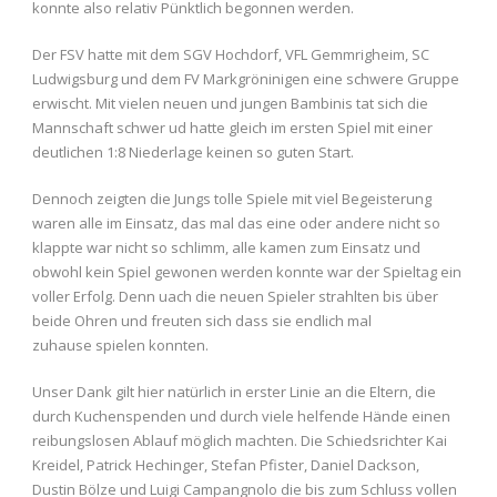
konnte also relativ Pünktlich begonnen werden.
Der FSV hatte mit dem SGV Hochdorf, VFL Gemmrigheim, SC
Ludwigsburg und dem FV Markgröninigen eine schwere Gruppe
erwischt. Mit vielen neuen und jungen Bambinis tat sich die
Mannschaft schwer ud hatte gleich im ersten Spiel mit einer
deutlichen 1:8 Niederlage keinen so guten Start.
Dennoch zeigten die Jungs tolle Spiele mit viel Begeisterung
waren alle im Einsatz, das mal das eine oder andere nicht so
klappte war nicht so schlimm, alle kamen zum Einsatz und
obwohl kein Spiel gewonen werden konnte war der Spieltag ein
voller Erfolg. Denn uach die neuen Spieler strahlten bis über
beide Ohren und freuten sich dass sie endlich mal
zuhause spielen konnten.
Unser Dank gilt hier natürlich in erster Linie an die Eltern, die
durch Kuchenspenden und durch viele helfende Hände einen
reibungslosen Ablauf möglich machten. Die Schiedsrichter Kai
Kreidel, Patrick Hechinger, Stefan Pfister, Daniel Dackson,
Dustin Bölze und Luigi Campangnolo die bis zum Schluss vollen