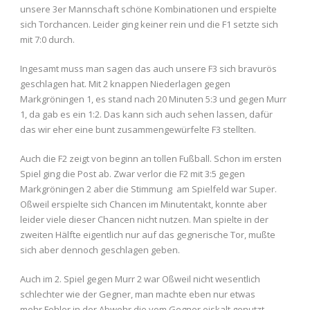
unsere 3er Mannschaft schöne Kombinationen und erspielte
sich Torchancen. Leider ging keiner rein und die F1 setzte sich
mit 7:0 durch.
Ingesamt muss man sagen das auch unsere F3 sich bravurös
geschlagen hat. Mit 2 knappen Niederlagen gegen
Markgröningen 1, es stand nach 20 Minuten 5:3 und gegen Murr
1, da gab es ein 1:2. Das kann sich auch sehen lassen, dafür
das wir eher eine bunt zusammengewürfelte F3 stellten.
Auch die F2 zeigt von beginn an tollen Fußball. Schon im ersten
Spiel ging die Post ab. Zwar verlor die F2 mit 3:5 gegen
Markgröningen 2 aber die Stimmung am Spielfeld war Super.
Oßweil erspielte sich Chancen im Minutentakt, konnte aber
leider viele dieser Chancen nicht nutzen. Man spielte in der
zweiten Hälfte eigentlich nur auf das gegnerische Tor, mußte
sich aber dennoch geschlagen geben.
Auch im 2. Spiel gegen Murr 2 war Oßweil nicht wesentlich
schlechter wie der Gegner, man machte eben nur etwas
mehr Fehler in der Abwehr die vom Gegner eiskalt genutzt