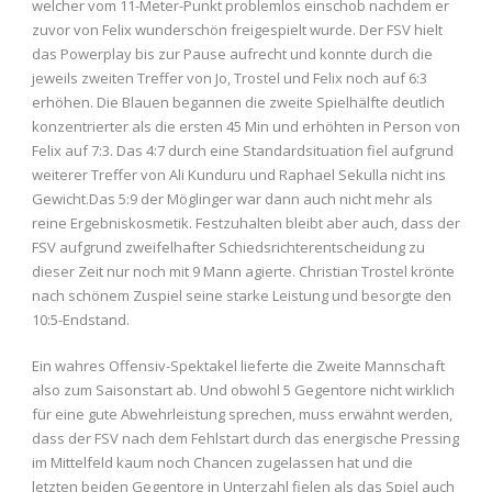
welcher vom 11-Meter-Punkt problemlos einschob nachdem er
zuvor von Felix wunderschön freigespielt wurde. Der FSV hielt
das Powerplay bis zur Pause aufrecht und konnte durch die
jeweils zweiten Treffer von Jo, Trostel und Felix noch auf 6:3
erhöhen. Die Blauen begannen die zweite Spielhälfte deutlich
konzentrierter als die ersten 45 Min und erhöhten in Person von
Felix auf 7:3. Das 4:7 durch eine Standardsituation fiel aufgrund
weiterer Treffer von Ali Kunduru und Raphael Sekulla nicht ins
Gewicht.Das 5:9 der Möglinger war dann auch nicht mehr als
reine Ergebniskosmetik. Festzuhalten bleibt aber auch, dass der
FSV aufgrund zweifelhafter Schiedsrichterentscheidung zu
dieser Zeit nur noch mit 9 Mann agierte. Christian Trostel krönte
nach schönem Zuspiel seine starke Leistung und besorgte den
10:5-Endstand.
Ein wahres Offensiv-Spektakel lieferte die Zweite Mannschaft
also zum Saisonstart ab. Und obwohl 5 Gegentore nicht wirklich
für eine gute Abwehrleistung sprechen, muss erwähnt werden,
dass der FSV nach dem Fehlstart durch das energische Pressing
im Mittelfeld kaum noch Chancen zugelassen hat und die
letzten beiden Gegentore in Unterzahl fielen als das Spiel auch