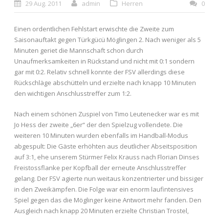
29 Aug. 2011
admin
Herren
0
Einen ordentlichen Fehlstart erwischte die Zweite zum
Saisonauftakt gegen Türkgücü Möglingen 2. Nach weniger als 5
Minuten geriet die Mannschaft schon durch
Unaufmerksamkeiten in Rückstand und nicht mit 0:1 sondern
gar mit 0:2. Relativ schnell konnte der FSV allerdings diese
Rückschläge abschütteln und erzielte nach knapp 10 Minuten
den wichtigen Anschlusstreffer zum 1:2.
Nach einem schönen Zuspiel von Timo Leutenecker war es mit
Jo Hess der zweite „6er“ der den Spielzug vollendete. Die
weiteren 10 Minuten wurden ebenfalls im Handball-Modus
abgespult: Die Gäste erhöhten aus deutlicher Abseitsposition
auf 3:1, ehe unserem Stürmer Felix Krauss nach Florian Dinses
Freistossflanke per Kopfball der erneute Anschlusstreffer
gelang. Der FSV agierte nun weitaus konzentrierter und bissiger
in den Zweikämpfen. Die Folge war ein enorm laufintensives
Spiel gegen das die Möglinger keine Antwort mehr fanden. Den
Ausgleich nach knapp 20 Minuten erzielte Christian Trostel,