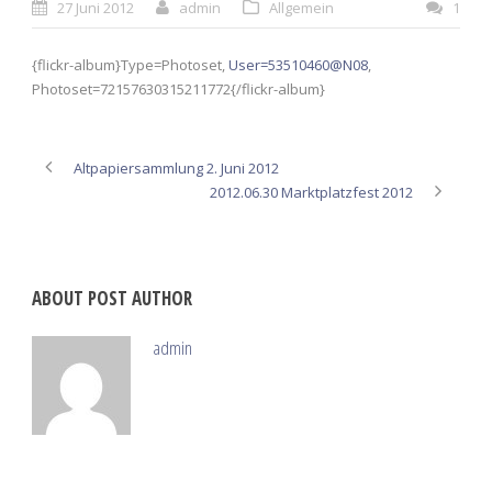
27 Juni 2012
admin
Allgemein
1
{flickr-album}Type=Photoset,
User=53510460@N08
,
Photoset=72157630315211772{/flickr-album}
Altpapiersammlung 2. Juni 2012
2012.06.30 Marktplatzfest 2012
ABOUT POST AUTHOR
admin