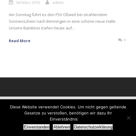
04 März 2010
admin
Am Sonntag führt es den FSV Oßweil bei strahlendem
Sonnenschein nach Benningen in eine schöne neue Halle.
Unsere Bambinis trafen heute auf...
0
Read More
Diese Website verwendet Cookies. Um nicht gegen geltende
Gesetze zu verstoßen, benötigen wir dazu Ihr
Einverständnis
Einverstanden
Ablehnen
Datenschutzerklärung