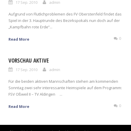
17 Sep. 2010
admin
Aufgrund von Flutlichproblemen des FV Oberstenfeld findet das
Spiel in der 3. Hauptrunde des Bezirkspokals nun doch auf der
„Kampfbahn rote Erde“...
0
Read More
VORSCHAU AKTIVE
17 Sep. 2010
admin
Für die beiden aktiven Mannschaften stehen am kommenden
Sonntag zwei sehr interessante Heimspiele auf dem Programm:
FSV Oßweil II – TV Aldingen ...
0
Read More