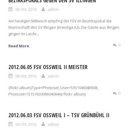
BEZIRKSPOKALS GEGEN DEN SV ILLINGEN
06 Okt. 2010
admin
Am heutigen Mittwoch empfing der FSV im Bezirkspokal die
Mannschaft des SV Illingen (Kreisliga A3). Die Gäste aus Illingen
gingen im Laufe...
0
Read More
2012.06.05 FSV OSSWEIL II MEISTER
06 Okt. 2010
admin
{flickr-album}Type=Photoset, User=53510460@N08,
0
Photoset=72157630086040646{/flickr-album}
2012.06.03 FSV OSSWEIL I – TSV GRÜNBÜHL II
06 Okt. 2010
admin