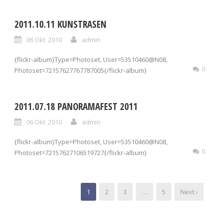
2011.10.11 KUNSTRASEN
06 Okt. 2010
admin
{flickr-album}Type=Photoset, User=53510460@N08,
0
Photoset=72157627767787005{/flickr-album}
2011.07.18 PANORAMAFEST 2011
06 Okt. 2010
admin
{flickr-album}Type=Photoset, User=53510460@N08,
0
Photoset=72157627106519727{/flickr-album}
1
2
3
…
5
Next ›