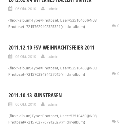
06 Okt. 2010
admin
{flickr-album}Type=Photoset, User=53510460@N08,
0
Photoset=72157629402325321{/flickr-album}
2011.12.10 FSV WEIHNACHTSFEIER 2011
06 Okt. 2010
admin
{flickr-album}Type=Photoset, User=53510460@N08,
0
Photoset=72157628484427015{/flickr-album}
2011.10.13 KUNSTRASEN
06 Okt. 2010
admin
{flickr-album}Type=Photoset, User=53510460@N08,
0
Photoset=72157627767912027{/flickr-album}