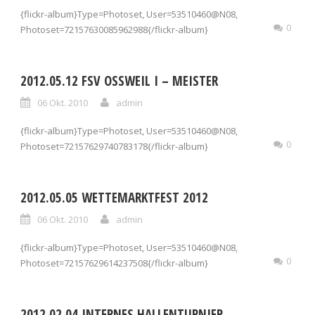
{flickr-album}Type=Photoset, User=53510460@N08,
0
Photoset=72157630085962988{/flickr-album}
2012.05.12 FSV OSSWEIL I – MEISTER
06 Okt. 2010
admin
{flickr-album}Type=Photoset, User=53510460@N08,
0
Photoset=72157629740783178{/flickr-album}
2012.05.05 WETTEMARKTFEST 2012
06 Okt. 2010
admin
{flickr-album}Type=Photoset, User=53510460@N08,
0
Photoset=72157629614237508{/flickr-album}
2012.02.04 INTERNES HALLENTURNIER