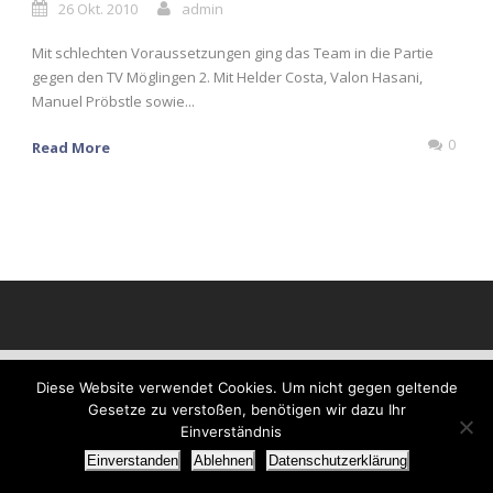
26 Okt. 2010
admin
Mit schlechten Voraussetzungen ging das Team in die Partie
gegen den TV Möglingen 2. Mit Helder Costa, Valon Hasani,
Manuel Pröbstle sowie...
0
Read More
Diese Website verwendet Cookies. Um nicht gegen geltende
Gesetze zu verstoßen, benötigen wir dazu Ihr
Einverständnis
Einverstanden
Ablehnen
Datenschutzerklärung