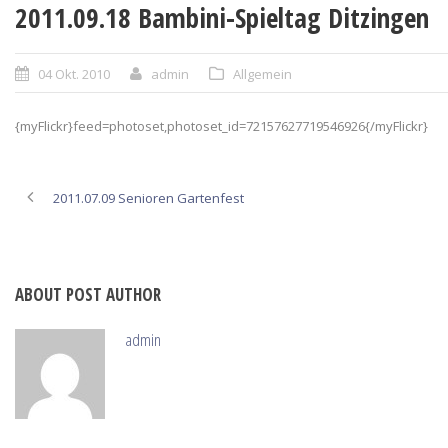
2011.09.18 Bambini-Spieltag Ditzingen
04 Okt. 2010
admin
Allgemein
{myFlickr}feed=photoset,photoset_id=72157627719546926{/myFlickr}
2011.07.09 Senioren Gartenfest
ABOUT POST AUTHOR
admin