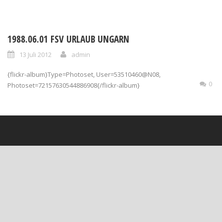
1988.06.01 FSV URLAUB UNGARN
13 Juli 2012
admin
{flickr-album}Type=Photoset, User=53510460@N08,
0
Photoset=72157630544886908{/flickr-album}