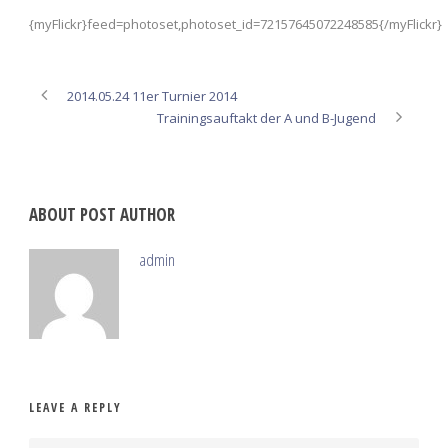
{myFlickr}feed=photoset,photoset_id=72157645072248585{/myFlickr}
2014.05.24 11er Turnier 2014
Trainingsauftakt der A und B-Jugend
ABOUT POST AUTHOR
admin
LEAVE A REPLY