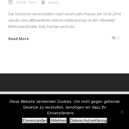
10 Feb. 2014
admin
Die Senioren veranstalten nach einem Jahr Pause am 16.02.2014
wieder das altbewährte interne Hallenturnier in der Oßweiler
Mehrzweckhalle. Das Turnier wird um...
0
Read More
Diese Website verwendet Cookies. Um nicht gegen geltende
Gesetze zu verstoßen, benötigen wir dazu Ihr
Einverständnis
Einverstanden
Ablehnen
Datenschutzerklärung