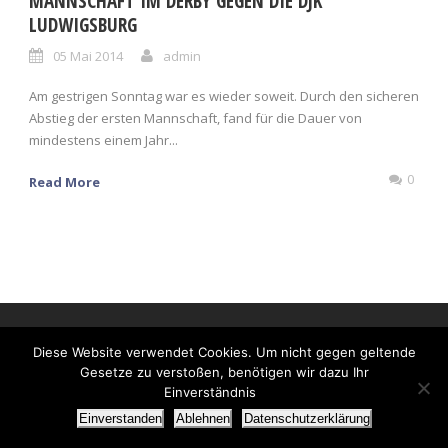
MANNSCHAFT IM DERBY GEGEN DIE DJK
LUDWIGSBURG
05 Mai 2014
admin
Am gestrigen Sonntag war es wieder soweit. Durch den sicheren
Abstieg der ersten Mannschaft, fand für die Dauer von
mindestens einem Jahr...
0
Read More
Diese Website verwendet Cookies. Um nicht gegen geltende
Gesetze zu verstoßen, benötigen wir dazu Ihr
Einverständnis
Einverstanden
Ablehnen
Datenschutzerklärung