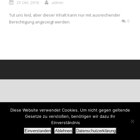
25 Okt. 2016
admin
Tut uns leid, aber dieser Inhalt kann nur mit ausreichender
0
Berechtigung angezeigt werden.
Diese Website verwendet Cookies. Um nicht gegen geltende
Gesetze zu verstoßen, benötigen wir dazu Ihr
Einverständnis
Einverstanden
Ablehnen
Datenschutzerklärung