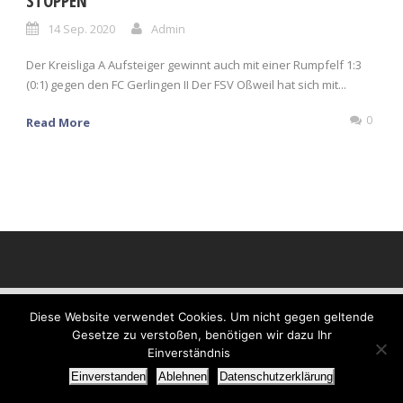
STOPPEN
14 Sep. 2020
Admin
Der Kreisliga A Aufsteiger gewinnt auch mit einer Rumpfelf 1:3
(0:1) gegen den FC Gerlingen II Der FSV Oßweil hat sich mit...
0
Read More
Diese Website verwendet Cookies. Um nicht gegen geltende
Gesetze zu verstoßen, benötigen wir dazu Ihr
Einverständnis
Einverstanden
Ablehnen
Datenschutzerklärung