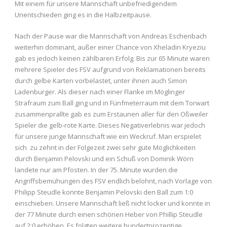
Mit einem für unsere Mannschaft unbefriedigendem
Unentschieden ging es in die Halbzeitpause.
Nach der Pause war die Mannschaft von Andreas Eschenbach
weiterhin dominant, außer einer Chance von Xheladin Kryeziu
gab es jedoch keinen zählbaren Erfolg. Bis zur 65 Minute waren
mehrere Spieler des FSV aufgrund von Reklamationen bereits
durch gelbe Karten vorbelastet, unter ihnen auch Simon
Ladenburger. Als dieser nach einer Flanke im Möglinger
Strafraum zum Ball ging und in Fünfmeterraum mit dem Torwart
zusammenprallte gab es zum Erstaunen aller für den Oßweiler
Spieler die gelb-rote Karte. Dieses Negativerlebnis war jedoch
für unsere junge Mannschaft wie ein Weckruf. Man erspielet
sich zu zehnt in der Folgezeit zwei sehr gute Möglichkeiten
durch Benjamin Pelovski und ein Schuß von Dominik Wörn
landete nur am Pfosten. In der 75. Minute wurden die
Angriffsbemühungen des FSV endlich belohnt, nach Vorlage von
Philipp Steudle konnte Benjamin Pelovski den Ball zum 1:0
einschieben. Unsere Mannschaft ließ nicht locker und konnte in
der 77 Minute durch einen schönen Heber von Phillip Steudle
auf 2:0 erhöhen. Es folgten weitere hundertprozentige