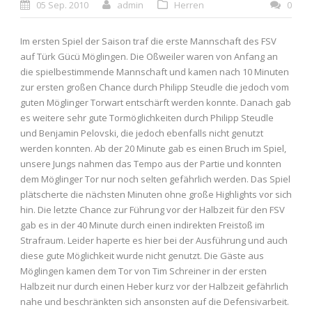
05 Sep. 2010
admin
Herren
0
Im ersten Spiel der Saison traf die erste Mannschaft des FSV
auf Türk Gücü Möglingen. Die Oßweiler waren von Anfang an
die spielbestimmende Mannschaft und kamen nach 10 Minuten
zur ersten großen Chance durch Philipp Steudle die jedoch vom
guten Möglinger Torwart entschärft werden konnte. Danach gab
es weitere sehr gute Tormöglichkeiten durch Philipp Steudle
und Benjamin Pelovski, die jedoch ebenfalls nicht genutzt
werden konnten. Ab der 20 Minute gab es einen Bruch im Spiel,
unsere Jungs nahmen das Tempo aus der Partie und konnten
dem Möglinger Tor nur noch selten gefährlich werden. Das Spiel
plätscherte die nächsten Minuten ohne große Highlights vor sich
hin. Die letzte Chance zur Führung vor der Halbzeit für den FSV
gab es in der 40 Minute durch einen indirekten Freistoß im
Strafraum. Leider haperte es hier bei der Ausführung und auch
diese gute Möglichkeit wurde nicht genutzt. Die Gäste aus
Möglingen kamen dem Tor von Tim Schreiner in der ersten
Halbzeit nur durch einen Heber kurz vor der Halbzeit gefährlich
nahe und beschränkten sich ansonsten auf die Defensivarbeit.