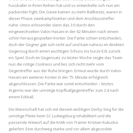
Fussballer in ihren Reihen hat und so entwickelte sich nun ein
packender Fight. Die Gäste kamen zu mehr Ballbesitz, waren in
dieser Phase zweikampfstärker und dem Anschlusstreffer
nahe. Umso erlösender dann das 3:0 durch den
eingewechselten Valon Hasani in der 62 Minuten nach einem
schön herausgespielten Konter. Die Partie schien entschieden,
doch der Gegner gab sich nicht auf und kam nahezu im direkten
Gegenzug durch einen wuchtigen Schuss ins kurze Eck zurück
ins Spiel. Doch im Gegensatz zu letzter Woche zeigte das Team
nun die nötige Coolness und lies sich nicht mehr vom
Gegentreffer aus der Ruhe bringen. Erneut wurde durch Valon
Hasani ein weiterer Konter in der 75. Minute erfolgreich
abgeschlossen. Die Partie war somit entschieden – letztes
Ärgernis war der unnötige Kopfballgegentreffer zum 2:4 nach
einem Eckball.
Die Mannschaft hat sich mit diesem wichtigen Derby-Sieg für die
unnötige Pleite beim SC Ludwigsburg rehabilitiert und die
passende Antwort auf die Kritik von Trainer Kristian Kukucka
geliefert. Eine durchweg starke und vor allem abgezockte