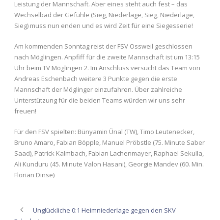
Leistung der Mannschaft. Aber eines steht auch fest – das
Wechselbad der Gefühle (Sieg, Niederlage, Sieg, Niederlage,
Sieg) muss nun enden und es wird Zeit für eine Siegesserie!
Am kommenden Sonntag reist der FSV Ossweil geschlossen
nach Möglingen. Anpfiff für die zweite Mannschaft ist um 13:15
Uhr beim TV Möglingen 2. Im Anschluss versucht das Team von
Andreas Eschenbach weitere 3 Punkte gegen die erste
Mannschaft der Möglinger einzufahren. Über zahlreiche
Unterstützung für die beiden Teams würden wir uns sehr
freuen!
Für den FSV spielten: Bünyamin Ünal (TW), Timo Leutenecker,
Bruno Amaro, Fabian Böpple, Manuel Pröbstle (75. Minute Saber
Saad), Patrick Kalmbach, Fabian Lachenmayer, Raphael Sekulla,
Ali Kunduru (45. Minute Valon Hasani), Georgie Mandev (60. Min.
Florian Dinse)
Unglückliche 0:1 Heimniederlage gegen den SKV