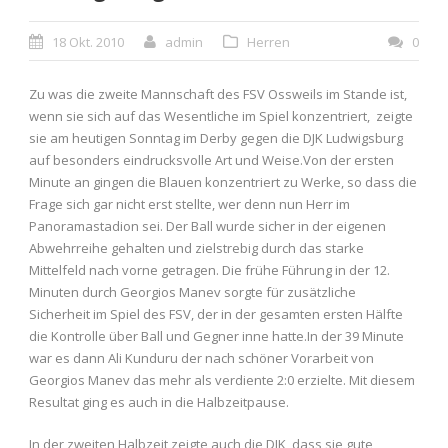
18 Okt. 2010
admin
Herren
0
Zu was die zweite Mannschaft des FSV Ossweils im Stande ist,
wenn sie sich auf das Wesentliche im Spiel konzentriert, zeigte
sie am heutigen Sonntag im Derby gegen die DJK Ludwigsburg
auf besonders eindrucksvolle Art und Weise.Von der ersten
Minute an gingen die Blauen konzentriert zu Werke, so dass die
Frage sich gar nicht erst stellte, wer denn nun Herr im
Panoramastadion sei. Der Ball wurde sicher in der eigenen
Abwehrreihe gehalten und zielstrebig durch das starke
Mittelfeld nach vorne getragen. Die frühe Führung in der 12.
Minuten durch Georgios Manev sorgte für zusätzliche
Sicherheit im Spiel des FSV, der in der gesamten ersten Hälfte
die Kontrolle über Ball und Gegner inne hatte.In der 39 Minute
war es dann Ali Kunduru der nach schöner Vorarbeit von
Georgios Manev das mehr als verdiente 2:0 erzielte. Mit diesem
Resultat ging es auch in die Halbzeitpause.
In der zweiten Halbzeit zeigte auch die DJK, dass sie gute