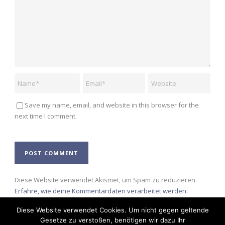
Save my name, email, and website in this browser for the
next time I comment.
Alternative:
Diese Website verwendet Akismet, um Spam zu reduzieren.
Erfahre, wie deine Kommentardaten verarbeitet werden.
Diese Website verwendet Cookies. Um nicht gegen geltende
Gesetze zu verstoßen, benötigen wir dazu Ihr