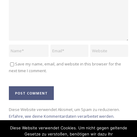
Save my name, email, and website in this browser for the
next time I comment.
Alternative:
Diese Website verwendet Akismet, um Spam zu reduzieren.
Erfahre, wie deine Kommentardaten verarbeitet werden.
Diese Website verwendet Cookies. Um nicht gegen geltende
Gesetze zu verstoßen, benötigen wir dazu Ihr