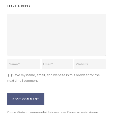
LEAVE A REPLY
Save my name, email, and website in this browser for the
next time I comment.
Alternative:
Diese Website verwendet Akismet, um Spam zu reduzieren.