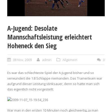
A-Jugend: Desolate
Mannschaftsleistung erleichtert
Hoheneck den Sieg
08 Nov. 2009
admin
Allgemein
0
Es war das schlechteste Spiel der A-Jugend bisher und so
verwundert die 1:8 Schlappe niemanden. Das Trainerteam war
aufgrund dieser Leistung stinksauer, denn so hatte man sich
das eigentlich nicht vorgestellt.
War man in den ersten 10 Minuten noch gleichwertig, ja man