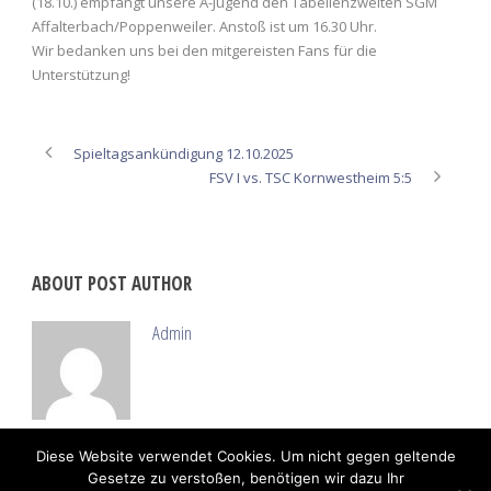
(18.10.) empfängt unsere A-Jugend den Tabellenzweiten SGM
Affalterbach/Poppenweiler. Anstoß ist um 16.30 Uhr.
Wir bedanken uns bei den mitgereisten Fans für die
Unterstützung!
Spieltagsankündigung 12.10.2025
FSV I vs. TSC Kornwestheim 5:5
ABOUT POST AUTHOR
Admin
Diese Website verwendet Cookies. Um nicht gegen geltende
Gesetze zu verstoßen, benötigen wir dazu Ihr