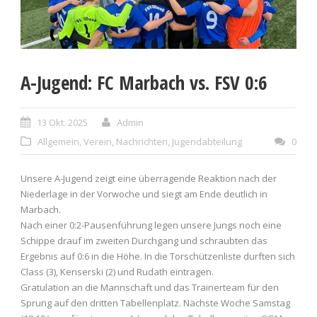
A-Jugend: FC Marbach vs. FSV 0:6
13 Okt. 2025
Admin
Allgemein
,
Verein
,
Nachrichten
,
Jugendabteilung
0
Unsere A-Jugend zeigt eine überragende Reaktion nach der
Niederlage in der Vorwoche und siegt am Ende deutlich in
Marbach.
Nach einer 0:2-Pausenführung legen unsere Jungs noch eine
Schippe drauf im zweiten Durchgang und schraubten das
Ergebnis auf 0:6 in die Höhe. In die Torschützenliste durften sich
Class (3), Kenserski (2) und Rudath eintragen.
Gratulation an die Mannschaft und das Trainerteam für den
Sprung auf den dritten Tabellenplatz. Nächste Woche Samstag