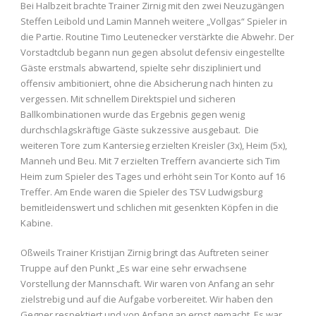
Bei Halbzeit brachte Trainer Zirnig mit den zwei Neuzugängen
Steffen Leibold und Lamin Manneh weitere „Vollgas“ Spieler in
die Partie. Routine Timo Leutenecker verstärkte die Abwehr. Der
Vorstadtclub begann nun gegen absolut defensiv eingestellte
Gäste erstmals abwartend, spielte sehr diszipliniert und
offensiv ambitioniert, ohne die Absicherung nach hinten zu
vergessen. Mit schnellem Direktspiel und sicheren
Ballkombinationen wurde das Ergebnis gegen wenig
durchschlagskräftige Gäste sukzessive ausgebaut. Die
weiteren Tore zum Kantersieg erzielten Kreisler (3x), Heim (5x),
Manneh und Beu. Mit 7 erzielten Treffern avancierte sich Tim
Heim zum Spieler des Tages und erhöht sein Tor Konto auf 16
Treffer. Am Ende waren die Spieler des TSV Ludwigsburg
bemitleidenswert und schlichen mit gesenkten Köpfen in die
Kabine.
Oßweils Trainer Kristijan Zirnig bringt das Auftreten seiner
Truppe auf den Punkt „Es war eine sehr erwachsene
Vorstellung der Mannschaft. Wir waren von Anfang an sehr
zielstrebig und auf die Aufgabe vorbereitet. Wir haben den
Gegner respektiert und von Anfang an ernst gemacht. Es war