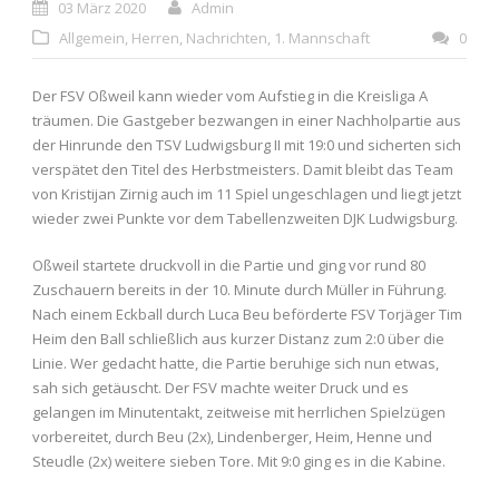
03 März 2020
Admin
Allgemein
,
Herren
,
Nachrichten
,
1. Mannschaft
0
Der FSV Oßweil kann wieder vom Aufstieg in die Kreisliga A
träumen. Die Gastgeber bezwangen in einer Nachholpartie aus
der Hinrunde den TSV Ludwigsburg II mit 19:0 und sicherten sich
verspätet den Titel des Herbstmeisters. Damit bleibt das Team
von Kristijan Zirnig auch im 11 Spiel ungeschlagen und liegt jetzt
wieder zwei Punkte vor dem Tabellenzweiten DJK Ludwigsburg.
Oßweil startete druckvoll in die Partie und ging vor rund 80
Zuschauern bereits in der 10. Minute durch Müller in Führung.
Nach einem Eckball durch Luca Beu beförderte FSV Torjäger Tim
Heim den Ball schließlich aus kurzer Distanz zum 2:0 über die
Linie. Wer gedacht hatte, die Partie beruhige sich nun etwas,
sah sich getäuscht. Der FSV machte weiter Druck und es
gelangen im Minutentakt, zeitweise mit herrlichen Spielzügen
vorbereitet, durch Beu (2x), Lindenberger, Heim, Henne und
Steudle (2x) weitere sieben Tore. Mit 9:0 ging es in die Kabine.