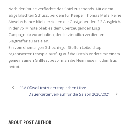
Nach der Pause verflachte das Spiel zusehends. Mit einem
abgefälschten Schuss, bei dem für Keeper Thomas Malisi keine
Abwehrchance blieb, erzielten die Gastgeber den 2:2 Ausgleich.
In der 76. Minute blieb es dem überzeugenden Luigi
Campagnolo vorbehalten, den letztendlich verdienten
Siegtreffer zu erzielen.
Ein vom ehemaligen Schechinger Steffen Leibold top
organisierter Testspielausflug auf die Ostalb endete mit einem
gemeinsamen Grillfest bevor man die Heimreise mit dem Bus
antrat.
FSV Oßweil trotzt der tropischen Hitze
Dauerkartenverkauf für die Saison 2020/2021
ABOUT POST AUTHOR