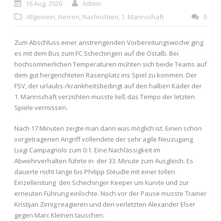
16 Aug. 2020
Admin
Allgemein
,
Herren
,
Nachrichten
,
1. Mannschaft
0
Zum Abschluss einer anstrengenden Vorbereitungswoche ging
es mit dem Bus zum FC Schechingen auf die Ostalb. Bei
hochsommerlichen Temperaturen mühten sich beide Teams auf
dem gut hergerichteten Rasenplatz ins Spiel zu kommen. Der
FSV, der urlaubs-/krankheitsbedingt auf den halben Kader der
1. Mannschaft verzichten musste ließ das Tempo der letzten
Spiele vermissen.
Nach 17 Minuten zeigte man dann was möglich ist. Einen schön
vorgetragenen Angriff vollendete der sehr agile Neuzugang
Luigi Campagnolo zum 0:1. Eine Nachlässigkeit im
Abwehrverhalten führte in der 33. Minute zum Ausgleich. Es
dauerte nicht lange bis Philipp Steudle mit einer tollen
Einzelleistung den Schechinger Keeper um kurvte und zur
erneuten Führung einlochte. Noch vor der Pause musste Trainer
Kristijan Zirnig reagieren und den verletzten Alexander Elser
gegen Marc Kleinen tauschen.