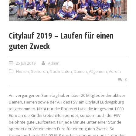
Citylauf 2019 – Laufen für einen
guten Zweck
25 Juli 2019
Admin
Herren
,
Senioren
,
Nachrichten
,
Damen
,
Allgemein
,
Verein
0
Am vergangenen Samstag haben über 20 Mitglieder der aktiven
Damen, Herren sowie der AH des FSV am Citylauf Ludwigsburg
teilgenommen. Nicht nur die Bäckerei Lutz, die insgesamt 1.000
Euro an die Kinderkrebshilfe spendet, sondern auch der FSV
belohnte gute Laufzeiten. Für jede Minute unter einer Stunde
spendet der Verein einen Euro für einen guten Zweck. So
kamen nochmals 221,00 EUR durch Läuferinnen und Läufer des