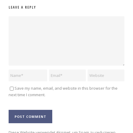
LEAVE A REPLY
Save my name, email, and website in this browser for the
next time I comment.
Alternative:
Diese Website verwendet Akismet, um Spam zu reduzieren.