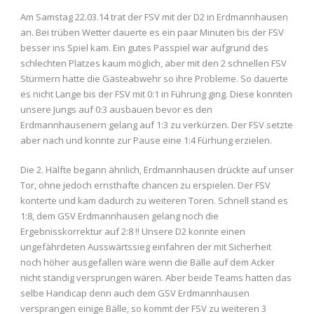
Am Samstag 22.03.14 trat der FSV mit der D2 in Erdmannhausen
an. Bei trüben Wetter dauerte es ein paar Minuten bis der FSV
besser ins Spiel kam. Ein gutes Passpiel war aufgrund des
schlechten Platzes kaum möglich, aber mit den 2 schnellen FSV
Stürmern hatte die Gästeabwehr so ihre Probleme. So dauerte
es nicht Lange bis der FSV mit 0:1 in Führung ging. Diese konnten
unsere Jungs auf 0:3 ausbauen bevor es den
Erdmannhausenern gelang auf 1:3 zu verkürzen. Der FSV setzte
aber nach und konnte zur Pause eine 1:4 Fürhung erzielen.
Die 2. Hälfte begann ähnlich, Erdmannhausen drückte auf unser
Tor, ohne jedoch ernsthafte chancen zu erspielen. Der FSV
konterte und kam dadurch zu weiteren Toren. Schnell stand es
1:8, dem GSV Erdmannhausen gelang noch die
Ergebnisskorrektur auf 2:8 !! Unsere D2 konnte einen
ungefährdeten Ausswärtssieg einfahren der mit Sicherheit
noch höher ausgefallen wäre wenn die Bälle auf dem Acker
nicht ständig versprungen wären. Aber beide Teams hatten das
selbe Handicap denn auch dem GSV Erdmannhausen
versprangen einige Bälle, so kommt der FSV zu weiteren 3