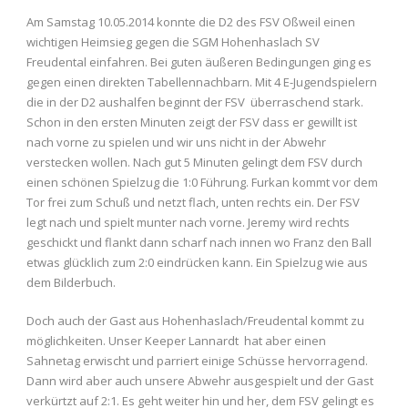
Am Samstag 10.05.2014 konnte die D2 des FSV Oßweil einen
wichtigen Heimsieg gegen die SGM Hohenhaslach SV
Freudental einfahren. Bei guten äußeren Bedingungen ging es
gegen einen direkten Tabellennachbarn. Mit 4 E-Jugendspielern
die in der D2 aushalfen beginnt der FSV überraschend stark.
Schon in den ersten Minuten zeigt der FSV dass er gewillt ist
nach vorne zu spielen und wir uns nicht in der Abwehr
verstecken wollen. Nach gut 5 Minuten gelingt dem FSV durch
einen schönen Spielzug die 1:0 Führung. Furkan kommt vor dem
Tor frei zum Schuß und netzt flach, unten rechts ein. Der FSV
legt nach und spielt munter nach vorne. Jeremy wird rechts
geschickt und flankt dann scharf nach innen wo Franz den Ball
etwas glücklich zum 2:0 eindrücken kann. Ein Spielzug wie aus
dem Bilderbuch.
Doch auch der Gast aus Hohenhaslach/Freudental kommt zu
möglichkeiten. Unser Keeper Lannardt hat aber einen
Sahnetag erwischt und parriert einige Schüsse hervorragend.
Dann wird aber auch unsere Abwehr ausgespielt und der Gast
verkürtzt auf 2:1. Es geht weiter hin und her, dem FSV gelingt es