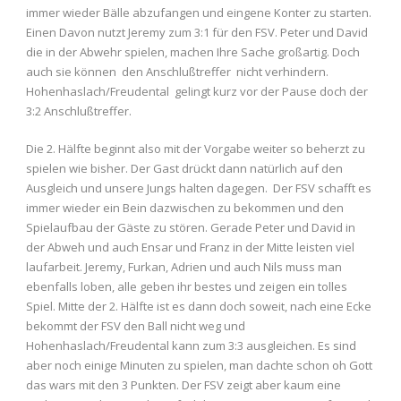
immer wieder Bälle abzufangen und eingene Konter zu starten.
Einen Davon nutzt Jeremy zum 3:1 für den FSV. Peter und David
die in der Abwehr spielen, machen Ihre Sache großartig. Doch
auch sie können den Anschlußtreffer nicht verhindern.
Hohenhaslach/Freudental gelingt kurz vor der Pause doch der
3:2 Anschlußtreffer.
Die 2. Hälfte beginnt also mit der Vorgabe weiter so beherzt zu
spielen wie bisher. Der Gast drückt dann natürlich auf den
Ausgleich und unsere Jungs halten dagegen. Der FSV schafft es
immer wieder ein Bein dazwischen zu bekommen und den
Spielaufbau der Gäste zu stören. Gerade Peter und David in
der Abweh und auch Ensar und Franz in der Mitte leisten viel
laufarbeit. Jeremy, Furkan, Adrien und auch Nils muss man
ebenfalls loben, alle geben ihr bestes und zeigen ein tolles
Spiel. Mitte der 2. Hälfte ist es dann doch soweit, nach eine Ecke
bekommt der FSV den Ball nicht weg und
Hohenhaslach/Freudental kann zum 3:3 ausgleichen. Es sind
aber noch einige Minuten zu spielen, man dachte schon oh Gott
das wars mit den 3 Punkten. Der FSV zeigt aber kaum eine