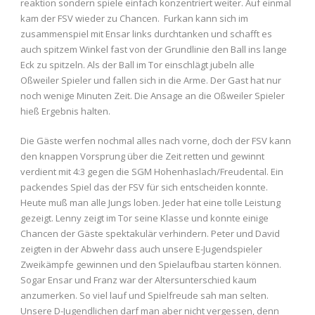
reaktion sondern spiele einfach konzentriert weiter. Auf einmal
kam der FSV wieder zu Chancen. Furkan kann sich im
zusammenspiel mit Ensar links durchtanken und schafft es
auch spitzem Winkel fast von der Grundlinie den Ball ins lange
Eck zu spitzeln. Als der Ball im Tor einschlägt jubeln alle
Oßweiler Spieler und fallen sich in die Arme. Der Gast hat nur
noch wenige Minuten Zeit. Die Ansage an die Oßweiler Spieler
hieß Ergebnis halten.
Die Gäste werfen nochmal alles nach vorne, doch der FSV kann
den knappen Vorsprung über die Zeit retten und gewinnt
verdient mit 4:3 gegen die SGM Hohenhaslach/Freudental. Ein
packendes Spiel das der FSV für sich entscheiden konnte.
Heute muß man alle Jungs loben. Jeder hat eine tolle Leistung
gezeigt. Lenny zeigt im Tor seine Klasse und konnte einige
Chancen der Gäste spektakulär verhindern. Peter und David
zeigten in der Abwehr dass auch unsere E-Jugendspieler
Zweikämpfe gewinnen und den Spielaufbau starten können.
Sogar Ensar und Franz war der Altersunterschied kaum
anzumerken. So viel lauf und Spielfreude sah man selten.
Unsere D-Jugendlichen darf man aber nicht vergessen, denn