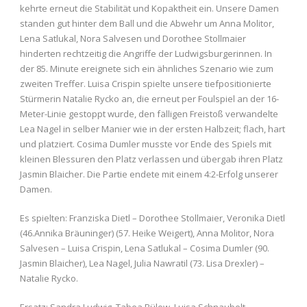
kehrte erneut die Stabilität und Kopaktheit ein. Unsere Damen
standen gut hinter dem Ball und die Abwehr um Anna Molitor,
Lena Satlukal, Nora Salvesen und Dorothee Stollmaier
hinderten rechtzeitig die Angriffe der Ludwigsburgerinnen. In
der 85. Minute ereignete sich ein ähnliches Szenario wie zum
zweiten Treffer. Luisa Crispin spielte unsere tiefpositionierte
Stürmerin Natalie Rycko an, die erneut per Foulspiel an der 16-
Meter-Linie gestoppt wurde, den fälligen Freistoß verwandelte
Lea Nagel in selber Manier wie in der ersten Halbzeit; flach, hart
und platziert. Cosima Dumler musste vor Ende des Spiels mit
kleinen Blessuren den Platz verlassen und übergab ihren Platz
Jasmin Blaicher. Die Partie endete mit einem 4:2-Erfolg unserer
Damen.
Es spielten: Franziska Dietl – Dorothee Stollmaier, Veronika Dietl
(46.Annika Bräuninger) (57. Heike Weigert), Anna Molitor, Nora
Salvesen – Luisa Crispin, Lena Satlukal – Cosima Dumler (90.
Jasmin Blaicher), Lea Nagel, Julia Nawratil (73. Lisa Drexler) –
Natalie Rycko.
Ersatz: Sandra Ludwig, Tabea Bülow, Luisa Schnaubelt