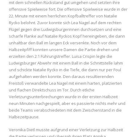
mit dem schnellen Rückstand gut umgehen und setzten ihre
offensive Spielweise fort. Die offensive Spielweise wurde in der
22. Minute mit einem herrlichen Kopfballtreffer von Natalie
Rycko belohnt. Zuvor konnte sich Lea Nagel auf dem rechten
Flügel gegen drei Ludwigsburgerinnen durchsetzen und eine
scharfe Flanke auf Natalie Ryckos Kopf hereingeben, die dann
unhaltbar den Ball im langen Eck versenkte. Noch vor dem
Halbzeitpfiff konnten unsere Damen die Partie drehen und
erzielten den 2:1 Führungstreffer. Luisa Crispin legte die
Ludwigsburger Abwehr mit einem Ball in die Schnittstelle lahm
und schickte Natalie Rycko in die Tiefe, die dann nur per Foul
aufgehalten werden konnte. Den daraus resultierenden
Freistoß verwandelte Lea Nagel mit einem harten, platzierten
und flachen Direktschuss im Tor. Durch etliche
Verletzungsunterbrechungen wurde in der ersten Halbzeit
neun Minuten nachgespielt, aber es passierte nichts mehr und
beide Teams verabschiedeten mit dem Zwischenstand in die
Halbezeitpause.
Veronika Dietl musste aufgrund einer Verletzung zur Halbzeit
die Partie verlassen und übergab ihren Platz Annika