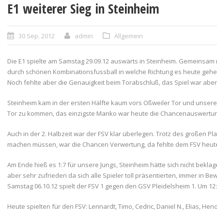
E1 weiterer Sieg in Steinheim
30 Sep. 2012
admin
Allgemein
Die E1 spielte am Samstag 29.09.12 auswärts in Steinheim. Gemeinsam m
durch schönen Kombinationsfussball in welche Richtung es heute gehen s
Noch fehlte aber die Genauigkeit beim Torabschluß, das Spiel war abe
Steinheim kam in der ersten Hälfte kaum vors Oßweiler Tor und unsere
Tor zu kommen, das einzigste Manko war heute die Chancenauswertung.
Auch in der 2. Halbzeit war der FSV klar überlegen. Trotz des großen P
machen müssen, war die Chancen Verwertung, da fehlte dem FSV heute
Am Ende hieß es 1:7 für unsere Jungs, Steinheim hätte sich nicht bekl
aber sehr zufrieden da sich alle Spieler toll präsentierten, immer i
Samstag 06.10.12 spielt der FSV 1 gegen den GSV Pleidelsheim 1. Um 12:0
Heute spielten für den FSV: Lennardt, Timo, Cedric, Daniel N., Elias, Hen