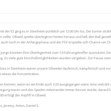
it der E2 ging es in Steinheim pünktlich um 12:00 Uhr los. Die Sonne str
ollte. Oßweil spielte überlegtvon hinten heraus und ließ den Ball gezielt
r auch noch in der Anfangsphase und der FSV erspielte sich Chance um C
 Jungs konnten Ihre Überlegenheit zum 1:0 Führungstreffer ausnutzen. D
 Zu viele gute Einschüßmöglichkeiten wurden vergeben. Zur Pause stand 
latzes in Steinheim waren unsere Oßweiler läuferisch, kämpferisch und vor 
 etwas die Konzentration.
agen können, wenn es am Ende auch 3:20 ausgegangen wäre, eine vielzahl an
n Bewegung waren und das Spielen miteinander immer besser wurde, darauf
0 erfolgt der Anpfiff in Oßweil.
os, Jeremy, Anton, Daniel S.