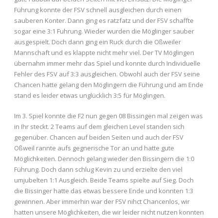
Führung konnte der FSV schnell ausgleichen durch einen
sauberen Konter. Dann ging es ratzfatz und der FSV schaffte
sogar eine 3:1 Fuhrung. Wieder wurden die Möglinger sauber
ausgespielt. Doch dann ging ein Ruck durch die Oßweiler
Mannschaft und es klappte nicht mehr viel. Der TV Möglingen
übernahm immer mehr das Spiel und konnte durch Individuelle
Fehler des FSV auf 3:3 ausgleichen. Obwohl auch der FSV seine
Chancen hatte gelang den Möglingern die Führung und am Ende
stand es leider etwas unglücklich 3:5 für Möglingen.
Im 3. Spiel konnte die F2 nun gegen 08 Bissingen mal zeigen was
in Ihr steckt. 2 Teams auf dem gleichen Level standen sich
gegenüber. Chancen auf beiden Seiten und auch der FSV
Oßweil rannte aufs gegnerische Tor an und hatte gute
Möglichkeiten. Dennoch gelang wieder den Bissingern die 1:0
Führung. Doch dann schlug Kevin zu und erzielte den viel
umjubelten 1:1 Ausgleich. Beide Teams spielte auf Sieg. Doch
die Bissinger hatte das etwas bessere Ende und konnten 1:3
gewinnen. Aber immerhin war der FSV nihct Chancenlos, wir
hatten unsere Möglichkeiten, die wir leider nicht nutzen konnten