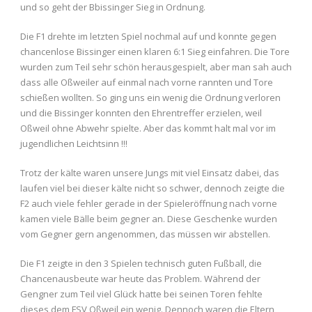
und so geht der Bbissinger Sieg in Ordnung.
Die F1 drehte im letzten Spiel nochmal auf und konnte gegen
chancenlose Bissinger einen klaren 6:1 Sieg einfahren. Die Tore
wurden zum Teil sehr schön herausgespielt, aber man sah auch
dass alle Oßweiler auf einmal nach vorne rannten und Tore
schießen wollten. So ging uns ein wenig die Ordnung verloren
und die Bissinger konnten den Ehrentreffer erzielen, weil
Oßweil ohne Abwehr spielte. Aber das kommt halt mal vor im
jugendlichen Leichtsinn !!!
Trotz der kälte waren unsere Jungs mit viel Einsatz dabei, das
laufen viel bei dieser kälte nicht so schwer, dennoch zeigte die
F2 auch viele fehler gerade in der Spieleröffnung nach vorne
kamen viele Bälle beim gegner an. Diese Geschenke wurden
vom Gegner gern angenommen, das müssen wir abstellen.
Die F1 zeigte in den 3 Spielen technisch guten Fußball, die
Chancenausbeute war heute das Problem. Während der
Gengner zum Teil viel Glück hatte bei seinen Toren fehlte
dieses dem FSV Oßweil ein wenig. Dennoch waren die Eltern