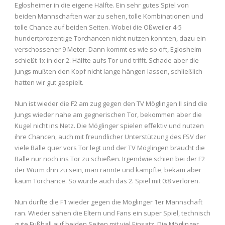
Eglosheimer in die eigene Hälfte. Ein sehr gutes Spiel von
beiden Mannschaften war zu sehen, tolle Kombinationen und
tolle Chance auf beiden Seiten. Wobei die Oßweiler 4-5
hundertprozentige Torchancen nicht nutzen konnten, dazu ein
verschossener 9 Meter. Dann kommt es wie so oft, Eglosheim
schießt 1x in der 2. Hälfte aufs Tor und trifft. Schade aber die
Jungs mußten den Kopf nicht lange hängen lassen, schließlich
hatten wir gut gespielt.
Nun ist wieder die F2 am zug gegen den TV Möglingen II sind die
Jungs wieder nahe am gegnerischen Tor, bekommen aber die
Kugel nicht ins Netz. Die Möglinger spielen effektiv und nutzen
ihre Chancen, auch mit freundlicher Unterstützung des FSV der
viele Bälle quer vors Tor legt und der TV Möglingen braucht die
Bälle nur noch ins Tor zu schießen. Irgendwie schien bei der F2
der Wurm drin zu sein, man rannte und kämpfte, bekam aber
kaum Torchance. So wurde auch das 2. Spiel mit 0:8 verloren.
Nun durfte die F1 wieder gegen die Möglinger 1er Mannschaft
ran. Wieder sahen die Eltern und Fans ein super Spiel, technisch
gute Fußball auf beiden Seiten mit viel Einsatz. Die Möglinger