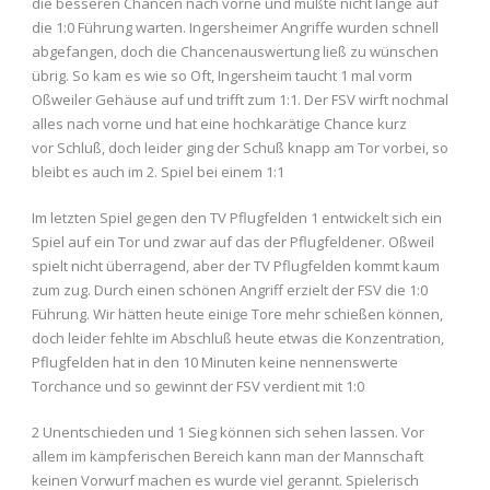
die besseren Chancen nach vorne und mußte nicht lange auf
die 1:0 Führung warten. Ingersheimer Angriffe wurden schnell
abgefangen, doch die Chancenauswertung ließ zu wünschen
übrig. So kam es wie so Oft, Ingersheim taucht 1 mal vorm
Oßweiler Gehäuse auf und trifft zum 1:1. Der FSV wirft nochmal
alles nach vorne und hat eine hochkarätige Chance kurz
vor Schluß, doch leider ging der Schuß knapp am Tor vorbei, so
bleibt es auch im 2. Spiel bei einem 1:1
Im letzten Spiel gegen den TV Pflugfelden 1 entwickelt sich ein
Spiel auf ein Tor und zwar auf das der Pflugfeldener. Oßweil
spielt nicht überragend, aber der TV Pflugfelden kommt kaum
zum zug. Durch einen schönen Angriff erzielt der FSV die 1:0
Führung. Wir hätten heute einige Tore mehr schießen können,
doch leider fehlte im Abschluß heute etwas die Konzentration,
Pflugfelden hat in den 10 Minuten keine nennenswerte
Torchance und so gewinnt der FSV verdient mit 1:0
2 Unentschieden und 1 Sieg können sich sehen lassen. Vor
allem im kämpferischen Bereich kann man der Mannschaft
keinen Vorwurf machen es wurde viel gerannt. Spielerisch