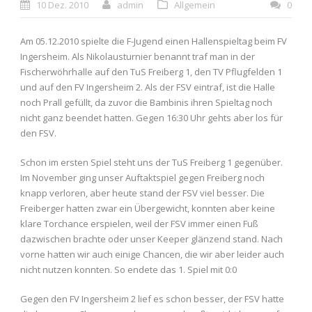
10 Dez. 2010
admin
Allgemein
0
Am 05.12.2010 spielte die F-Jugend einen Hallenspieltag beim FV
Ingersheim. Als Nikolausturnier benannt traf man in der
Fischerwöhrhalle auf den TuS Freiberg 1, den TV Pflugfelden 1
und auf den FV Ingersheim 2. Als der FSV eintraf, ist die Halle
noch Prall gefüllt, da zuvor die Bambinis ihren Spieltag noch
nicht ganz beendet hatten. Gegen 16:30 Uhr gehts aber los für
den FSV.
Schon im ersten Spiel steht uns der TuS Freiberg 1 gegenüber.
Im November ging unser Auftaktspiel gegen Freiberg noch
knapp verloren, aber heute stand der FSV viel besser. Die
Freiberger hatten zwar ein Übergewicht, konnten aber keine
klare Torchance erspielen, weil der FSV immer einen Fuß
dazwischen brachte oder unser Keeper glänzend stand. Nach
vorne hatten wir auch einige Chancen, die wir aber leider auch
nicht nutzen konnten. So endete das 1. Spiel mit 0:0
Gegen den FV Ingersheim 2 lief es schon besser, der FSV hatte