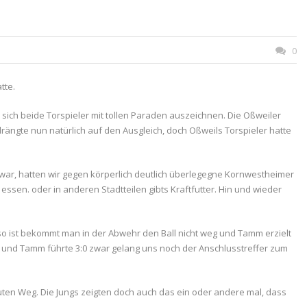
0
tte.
n sich beide Torspieler mit tollen Paraden auszeichnen. Die Oßweiler
drängte nun natürlich auf den Ausgleich, doch Oßweils Torspieler hatte
 war, hatten wir gegen körperlich deutlich überlegegne Kornwestheimer
sen. oder in anderen Stadtteilen gibts Kraftfutter. Hin und wieder
 so ist bekommt man in der Abwehr den Ball nicht weg und Tamm erzielt
en und Tamm führte 3:0 zwar gelang uns noch der Anschlusstreffer zum
guten Weg. Die Jungs zeigten doch auch das ein oder andere mal, dass