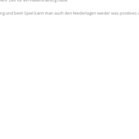
r Zeit für ein Hallentraining hätte.
aining und beim Spiel kann man auch den Niederlagen wieder was positive