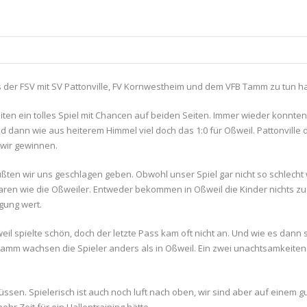
 es der FSV mit SV Pattonville, FV Kornwestheim und dem VFB Tamm zu tun ha
eiten ein tolles Spiel mit Chancen auf beiden Seiten. Immer wieder konnte
d dann wie aus heiterem Himmel viel doch das 1:0 für Oßweil. Pattonville 
 wir gewinnen.
ußten wir uns geschlagen geben. Obwohl unser Spiel gar nicht so schlecht
en wie die Oßweiler. Entweder bekommen in Oßweil die Kinder nichts zu es
gung wert.
eil spielte schön, doch der letzte Pass kam oft nicht an. Und wie es dann
 in Tamm wachsen die Spieler anders als in Oßweil. Ein zwei unachtsamkeit
ssen. Spielerisch ist auch noch luft nach oben, wir sind aber auf einem 