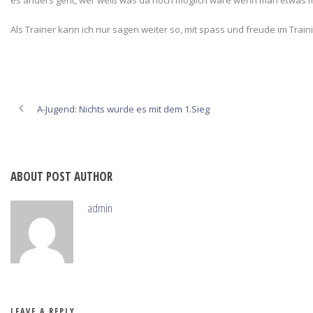
es anders geht, wer weiß was da noch möglich wäre wenn man etwas meh
Als Trainer kann ich nur sagen weiter so, mit spass und freude im Tr
A-Jugend: Nichts wurde es mit dem 1.Sieg
ABOUT POST AUTHOR
admin
LEAVE A REPLY