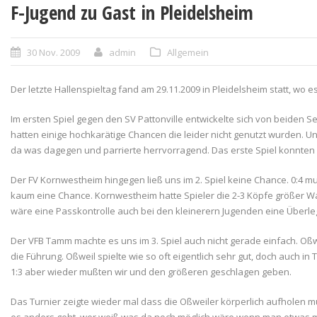
F-Jugend zu Gast in Pleidelsheim
30 Nov. 2009
admin
Allgemein
Der letzte Hallenspieltag fand am 29.11.2009 in Pleidelsheim statt, wo
Im ersten Spiel gegen den SV Pattonville entwickelte sich von beiden S
hatten einige hochkarätige Chancen die leider nicht genutzt wurden. Un
da was dagegen und parrierte herrvorragend. Das erste Spiel konnten
Der FV Kornwestheim hingegen ließ uns im 2. Spiel keine Chance. 0:4 m
kaum eine Chance. Kornwestheim hatte Spieler die 2-3 Köpfe größer War
wäre eine Passkontrolle auch bei den kleinerern Jugenden eine Überle
Der VFB Tamm machte es uns im 3. Spiel auch nicht gerade einfach. Oßw
die Führung. Oßweil spielte wie so oft eigentlich sehr gut, doch auch
1:3 aber wieder mußten wir und den größeren geschlagen geben.
Das Turnier zeigte wieder mal dass die Oßweiler körperlich aufholen mü