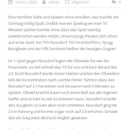
16 Nov. 2009
admin
Allgemein
0
Eine herrliche Halle und spielen ohne einrollen, das machte am
Sonntag richtig Spaß. Endlich mal ein Spieltag wo man 10
Minuten spielen konnte ohne dass das Spiel ständig
unterbrochen werden mußte. Unsere Jungs freuten sich schon
auf erste Spiel. Der TSV Nussdorf, TSV Hochdorf/Enz, Spvgg
Besigheim und der VfR Sersheim hießen die heutigen Gegner.
Im 1. Spiel gegen Nussdorf legten die Oßweiler los wie die
Feuerwehr, es viel schnell das 1:0 für uns und kurz darauf das
2:0. Doch Nussdorf wurde immer stärker und bei den Oßweilern
ließ die Konzentration nach. Leichte Fehler führten dazu das
Nussdorf auf 2:1 herankam und da waren noch 5 MInuten zu
spielen. Oßweil brachte kaum noch einen Ball aus der eigenen
Hälfte und so kam es wie es kommen muss, Nussdorf erzielte
den Ausgleich. Es kam aber noch schlimmer, Nussdorf ging mit
2:3 in Führung und konnte sogar noch auf 2:4 erhöhen. Schade
den ein Sieg wäre dennoch möglich gewesen