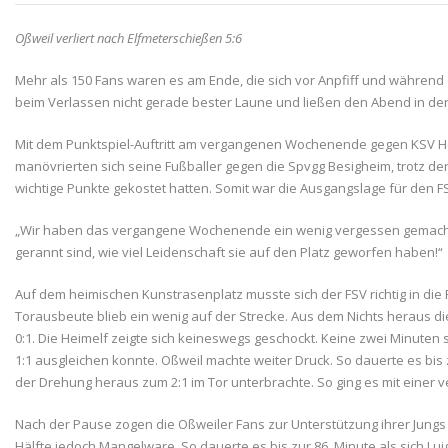
Oßweil verliert nach Elfmeterschießen 5:6
Mehr als 150 Fans waren es am Ende, die sich vor Anpfiff und während
beim Verlassen nicht gerade bester Laune und ließen den Abend in de
Mit dem Punktspiel-Auftritt am vergangenen Wochenende gegen KSV Hohen
manövrierten sich seine Fußballer gegen die Spvgg Besigheim, trotz der 
wichtige Punkte gekostet hatten. Somit war die Ausgangslage für den FS
„Wir haben das vergangene Wochenende ein wenig vergessen gemacht. Die
gerannt sind, wie viel Leidenschaft sie auf den Platz geworfen haben!“
Auf dem heimischen Kunstrasenplatz musste sich der FSV richtig in die
Torausbeute blieb ein wenig auf der Strecke. Aus dem Nichts heraus di
0:1. Die Heimelf zeigte sich keineswegs geschockt. Keine zwei Minuten
1:1 ausgleichen konnte. Oßweil machte weiter Druck. So dauerte es bi
der Drehung heraus zum 2:1 im Tor unterbrachte. So ging es mit einer v
Nach der Pause zogen die Oßweiler Fans zur Unterstützung ihrer Jungs 
Hälfte jedoch Mangelware. So dauerte es bis zur 86. Minute als sich L