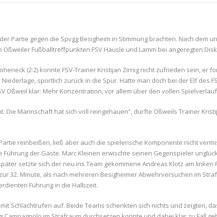
 der Partie gegen die Spvgg Besigheim in Stimmung brachten. Nach dem u
n Oßweiler Fußballtreffpunkten FSV Häusle und Lamm bei angeregten Dis
eck (2:2) konnte FSV-Trainer Kristijan Zirnig nicht zufrieden sein, er f
Niederlage, sportlich zurück in die Spur. Hatte man doch bei der Elf des F
V Oßweil klar: Mehr Konzentration, vor allem über den vollen Spielverlauf
 Mannschaft hat sich voll reingehauen“, durfte Oßweils Trainer Kristijan
 Partie reinbeißen, ließ aber auch die spielerische Komponente nicht ver
e Führung der Gäste. Marc Kleinen erwischte seinen Gegenspieler unglück
 später setzte sich der neu ins Team gekommene Andreas Klotz am linken 
s zur 32. Minute, als nach mehreren Besigheimer Abwehrversuchen im Str
erdienten Führung in die Halbzeit.
mit Schlachtrufen auf. Beide Teams schenkten sich nichts und zeigten, da
uigi Campagnolo im Strafraum durchsetzen konnte und dabei klar zu Fall ge