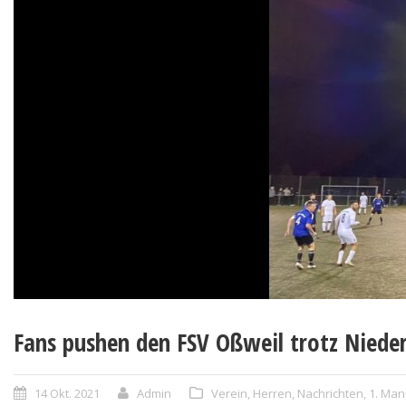
Fans pushen den FSV Oßweil trotz Nieder
14 Okt. 2021
Admin
Verein
,
Herren
,
Nachrichten
,
1. Man