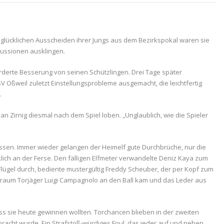
nglücklichen Ausscheiden ihrer Jungs aus dem Bezirkspokal waren sie
kussionen ausklingen.
orderte Besserung von seinen Schützlingen. Drei Tage später
SV Oßweil zuletzt Einstellungsprobleme ausgemacht, die leichtfertig
.
 Zirnig diesmal nach dem Spiel loben. „Unglaublich, wie die Spieler
missen. Immer wieder gelangen der Heimelf gute Durchbrüche, nur die
lich an der Ferse. Den fälligen Elfmeter verwandelte Deniz Kaya zum
Flügel durch, bediente mustergültig Freddy Scheuber, der per Kopf zum
afraum Torjäger Luigi Campagnolo an den Ball kam und das Leder aus
ss sie heute gewinnen wollten. Torchancen blieben in der zweiten
bracht wurde. Ein Strafstoß-würdiges Foul, das jeder auf und neben