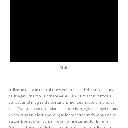
Slide
Nullam id dolor id nibh ultricies vehicula ut id elit. Nullam quis
risus eget urna mollis ornare vel eu leo. Cum sociis natoque
penatibus et magnis dis parturient montes, nascetur ridiculus
mus. Cras justo odio, dapibus ac facilisis in, egestas eget quam.
Vivamus sagittis lacus vel augue laoreet rutrum faucibus dolor
auctor. Donec ullamcorper nulla non metus auctor fringilla.
Donec sed odio dui. Nullam quis risus eget urna mollis ornare