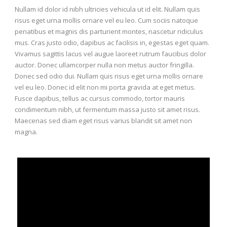
Nullam id dolor id nibh ultricies vehicula ut id elit. Nullam quis
risus eget urna mollis ornare vel eu leo. Cum sociis natoque
penatibus et magnis dis parturient montes, nascetur ridiculus
mus. Cras justo odio, dapibus ac facilisis in, egestas eget quam.
Vivamus sagittis lacus vel augue laoreet rutrum faucibus dolor
auctor. Donec ullamcorper nulla non metus auctor fringilla.
Donec sed odio dui. Nullam quis risus eget urna mollis ornare
vel eu leo. Donec id elit non mi porta gravida at eget metus.
Fusce dapibus, tellus ac cursus commodo, tortor mauris
condimentum nibh, ut fermentum massa justo sit amet risus.
Maecenas sed diam eget risus varius blandit sit amet non
magna.