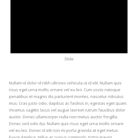
Slide
Nullam id dolor id nibh ultricies vehicula ut id elit. Nullam quis
risus eget urna mollis ornare vel eu leo. Cum sociis natoque
penatibus et magnis dis parturient montes, nascetur ridiculus
mus. Cras justo odio, dapibus ac facilisis in, egestas eget quam.
Vivamus sagittis lacus vel augue laoreet rutrum faucibus dolor
auctor. Donec ullamcorper nulla non metus auctor fringilla.
Donec sed odio dui. Nullam quis risus eget urna mollis ornare
vel eu leo. Donec id elit non mi porta gravida at eget metus.
Fusce dapibus, tellus ac cursus commodo, tortor mauris