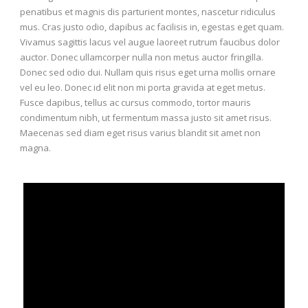
penatibus et magnis dis parturient montes, nascetur ridiculus
mus. Cras justo odio, dapibus ac facilisis in, egestas eget quam.
Vivamus sagittis lacus vel augue laoreet rutrum faucibus dolor
auctor. Donec ullamcorper nulla non metus auctor fringilla.
Donec sed odio dui. Nullam quis risus eget urna mollis ornare
vel eu leo. Donec id elit non mi porta gravida at eget metus.
Fusce dapibus, tellus ac cursus commodo, tortor mauris
condimentum nibh, ut fermentum massa justo sit amet risus.
Maecenas sed diam eget risus varius blandit sit amet non
magna.