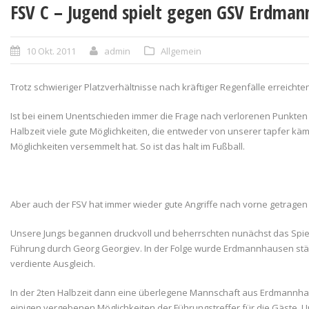
FSV C – Jugend spielt gegen GSV Erdman
10 Okt. 2011
admin
Allgemein
Trotz schwieriger Platzverhältnisse nach kräftiger Regenfälle erreichte
Ist bei einem Unentschieden immer die Frage nach verlorenen Punkte
Halbzeit viele gute Möglichkeiten, die entweder von unserer tapfer 
Möglichkeiten versemmelt hat. So ist das halt im Fußball.
Aber auch der FSV hat immer wieder gute Angriffe nach vorne getragen u
Unsere Jungs begannen druckvoll und beherrschten nunächst das Spiel.
Führung durch Georg Georgiev. In der Folge wurde Erdmannhausen stär
verdiente Ausgleich.
In der 2ten Halbzeit dann eine überlegene Mannschaft aus Erdmannha
einigen vergebenen Möglichkeiten der Führungstreffer für die Gäste.