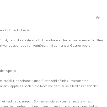
0
 ein 2:2 Unentschieden.
unkt, denn die Gäste aus Erdmannhausen hatten vor allem in der 2ten
 mal war es aber auch Unvermögen, mit dem unser Gegner beste
des Spiels:
fall. Eine schöne Aktion führte schließlich zur verdienten 1:0
cen klappte es noch nicht. Noch vor der Pause allerdings dann der
 einfach nicht zurecht. So kam es wie es kommen mußte – nach
inigen Gelegenheiten. Eine davon nutzte Robin Berg zum umjubelten