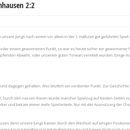
nhausen 2:2
n unsere Jungs nach einem vor allem in der 1. Halbzeit gut geführten Spiel
n oder einem gewonnenen Punkt, so war es heute sicher ein gewonnener P
kämpfenden Abwehr, oder unserem guten Torwart vereitelt wurden. Einige
nd dagegen gehalten. Also letztlich ein verdienter Punkt. Zur Geschichte 
 Durch den nassen Rasen wurde mancher Spielzug auf beiden Seiten zum Zu
ker und bekam immer mehr Spielanteile. Nur mit der Ausnutzung der Chan
usen denn unsere Jungs kamen durch den Wechsel auf einigen Positionen
 Unsere Jungs kämpften nun mit großem Einsatz und kamen doch noch zu e