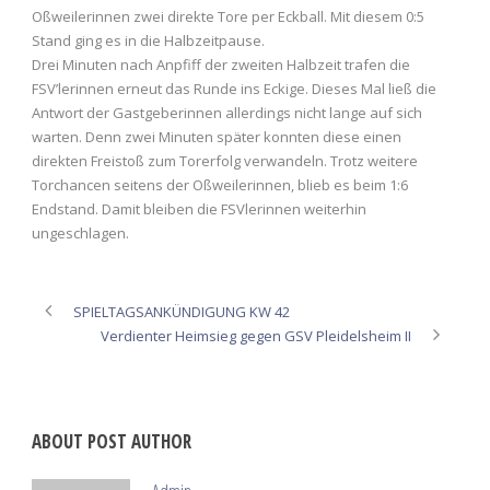
Oßweilerinnen zwei direkte Tore per Eckball. Mit diesem 0:5
Stand ging es in die Halbzeitpause.
Drei Minuten nach Anpfiff der zweiten Halbzeit trafen die
FSV’lerinnen erneut das Runde ins Eckige. Dieses Mal ließ die
Antwort der Gastgeberinnen allerdings nicht lange auf sich
warten. Denn zwei Minuten später konnten diese einen
direkten Freistoß zum Torerfolg verwandeln. Trotz weitere
Torchancen seitens der Oßweilerinnen, blieb es beim 1:6
Endstand. Damit bleiben die FSVlerinnen weiterhin
ungeschlagen.
SPIELTAGSANKÜNDIGUNG KW 42
Verdienter Heimsieg gegen GSV Pleidelsheim II
ABOUT POST AUTHOR