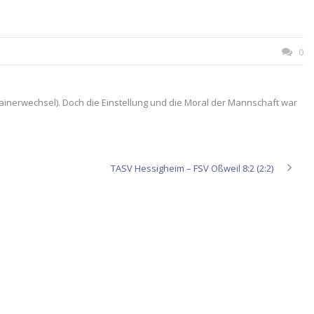
0
ainerwechsel). Doch die Einstellung und die Moral der Mannschaft war
TASV Hessigheim – FSV Oßweil 8:2 (2:2)