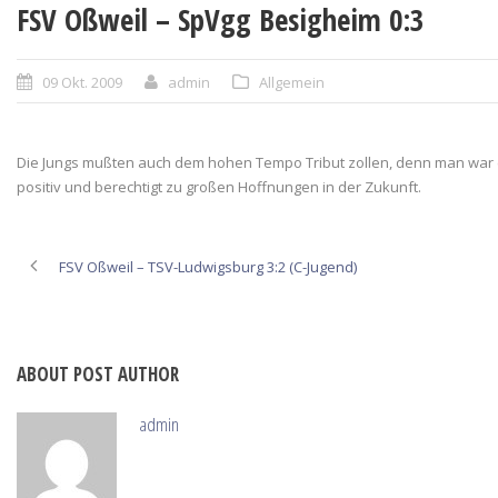
FSV Oßweil – SpVgg Besigheim 0:3
09 Okt. 2009
admin
Allgemein
Die Jungs mußten auch dem hohen Tempo Tribut zollen, denn man war ers
positiv und berechtigt zu großen Hoffnungen in der Zukunft.
FSV Oßweil – TSV-Ludwigsburg 3:2 (C-Jugend)
ABOUT POST AUTHOR
admin