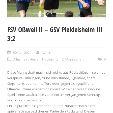
FSV Oßweil II – GSV Pleidelsheim III
3:2
09 Apr. 2024
Admin
Allgemein
,
Herren
,
Nachrichten
,
2. Mannschaft
0
Diese Mannschaft macht sich nichts aus Rückschlägen, seien es
verspielte Führungen, frühe Rückstände, Eigentore, späte
Gegentore, aberkannte Tore oder gegen sich gepfiffene
Elfmeter. Immer wieder findet der FSV II einen Weg zurück ins
Spiel – eine Qualität, die vor allem am vergangenen Sonntag
wieder sichtbar wurde.
Ein unglückliches Eigentor bedeutete zunächst nach einer
spielerisch ausgeglichenen Partie den Rückstand. Diesen