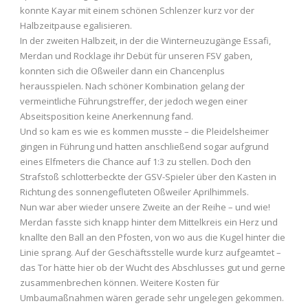
konnte Kayar mit einem schönen Schlenzer kurz vor der
Halbzeitpause egalisieren.
In der zweiten Halbzeit, in der die Winterneuzugänge Essafi,
Merdan und Rocklage ihr Debüt für unseren FSV gaben,
konnten sich die Oßweiler dann ein Chancenplus
herausspielen. Nach schöner Kombination gelang der
vermeintliche Führungstreffer, der jedoch wegen einer
Abseitsposition keine Anerkennung fand.
Und so kam es wie es kommen musste – die Pleidelsheimer
gingen in Führung und hatten anschließend sogar aufgrund
eines Elfmeters die Chance auf 1:3 zu stellen. Doch den
Strafstoß schlotterbeckte der GSV-Spieler über den Kasten in
Richtung des sonnengefluteten Oßweiler Aprilhimmels.
Nun war aber wieder unsere Zweite an der Reihe – und wie!
Merdan fasste sich knapp hinter dem Mittelkreis ein Herz und
knallte den Ball an den Pfosten, von wo aus die Kugel hinter die
Linie sprang. Auf der Geschäftsstelle wurde kurz aufgeamtet –
das Tor hätte hier ob der Wucht des Abschlusses gut und gerne
zusammenbrechen können. Weitere Kosten für
Umbaumaßnahmen wären gerade sehr ungelegen gekommen.