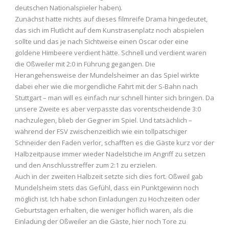
deutschen Nationalspieler haben).
Zunächst hatte nichts auf dieses filmreife Drama hingedeutet,
das sich im Flutlicht auf dem Kunstrasenplatz noch abspielen
sollte und das je nach Sichtweise einen Oscar oder eine
goldene Himbeere verdient hätte. Schnell und verdient waren
die Oßweiler mit 2:0 in Führung gegangen. Die
Herangehensweise der Mundelsheimer an das Spiel wirkte
dabei eher wie die morgendliche Fahrt mit der S-Bahn nach
Stuttgart – man will es einfach nur schnell hinter sich bringen. Da
unsere Zweite es aber verpasste das vorentscheidende 3:0
nachzulegen, blieb der Gegner im Spiel. Und tatsächlich –
während der FSV zwischenzeitlich wie ein tollpatschiger
Schneider den Faden verlor, schafften es die Gäste kurz vor der
Halbzeitpause immer wieder Nadelstiche im Angriff zu setzen
und den Anschlusstreffer zum 2:1 zu erzielen.
Auch in der zweiten Halbzeit setzte sich dies fort. Oßweil gab
Mundelsheim stets das Gefühl, dass ein Punktgewinn noch
möglich ist. Ich habe schon Einladungen zu Hochzeiten oder
Geburtstagen erhalten, die weniger höflich waren, als die
Einladung der Oßweiler an die Gäste, hier noch Tore zu