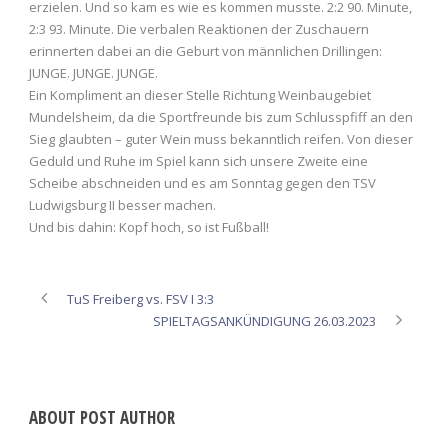
erzielen. Und so kam es wie es kommen musste. 2:2 90. Minute,
2:3 93. Minute. Die verbalen Reaktionen der Zuschauern
erinnerten dabei an die Geburt von männlichen Drillingen:
JUNGE. JUNGE. JUNGE.
Ein Kompliment an dieser Stelle Richtung Weinbaugebiet
Mundelsheim, da die Sportfreunde bis zum Schlusspfiff an den
Sieg glaubten – guter Wein muss bekanntlich reifen. Von dieser
Geduld und Ruhe im Spiel kann sich unsere Zweite eine
Scheibe abschneiden und es am Sonntag gegen den TSV
Ludwigsburg II besser machen.
Und bis dahin: Kopf hoch, so ist Fußball!
TuS Freiberg vs. FSV I 3:3
SPIELTAGSANKÜNDIGUNG 26.03.2023
ABOUT POST AUTHOR