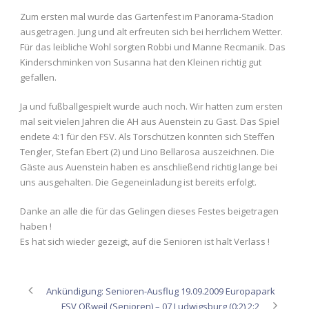
Zum ersten mal wurde das Gartenfest im Panorama-Stadion
ausgetragen. Jung und alt erfreuten sich bei herrlichem Wetter.
Für das leibliche Wohl sorgten Robbi und Manne Recmanik. Das
Kinderschminken von Susanna hat den Kleinen richtig gut
gefallen.
Ja und fußballgespielt wurde auch noch. Wir hatten zum ersten
mal seit vielen Jahren die AH aus Auenstein zu Gast. Das Spiel
endete 4:1 für den FSV. Als Torschützen konnten sich Steffen
Tengler, Stefan Ebert (2) und Lino Bellarosa auszeichnen. Die
Gäste aus Auenstein haben es anschließend richtig lange bei
uns ausgehalten. Die Gegeneinladung ist bereits erfolgt.
Danke an alle die für das Gelingen dieses Festes beigetragen
haben !
Es hat sich wieder gezeigt, auf die Senioren ist halt Verlass !
Ankündigung: Senioren-Ausflug 19.09.2009 Europapark
FSV Oßweil (Senioren) – 07 Ludwigsburg (0:2) 2:2