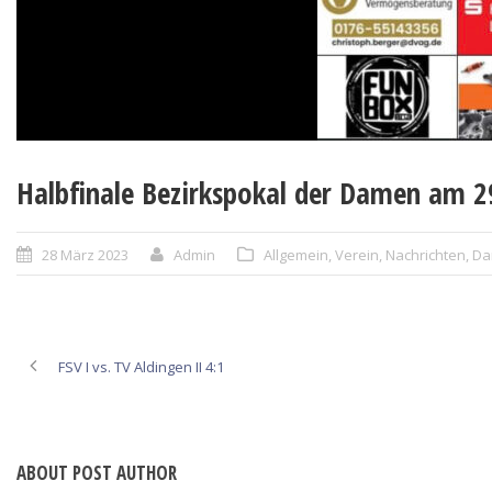
Halbfinale Bezirkspokal der Damen am 2
28 März 2023
Admin
Allgemein
,
Verein
,
Nachrichten
,
Da
FSV I vs. TV Aldingen II 4:1
ABOUT POST AUTHOR