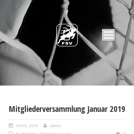
Mitgliederversammlung Januar 2019
14 Feb. 2019
admin
Nachrichten
,
Allgemein
,
Verein
0