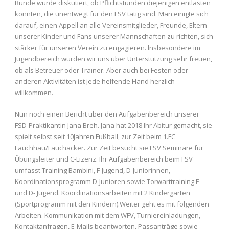
Runde wurde diskutiert, ob Pflichtstunden diejenigen entlasten
könnten, die unentwegt für den FSV tätig sind. Man einigte sich
darauf, einen Appell an alle Vereinsmitglieder, Freunde, Eltern
unserer Kinder und Fans unserer Mannschaften zu richten, sich
stärker für unseren Verein zu engagieren. Insbesondere im
Jugendbereich würden wir uns über Unterstützung sehr freuen,
ob als Betreuer oder Trainer. Aber auch bei Festen oder
anderen Aktivitäten ist jede helfende Hand herzlich
willkommen.
Nun noch einen Bericht über den Aufgabenbereich unserer
FSD-Praktikantin Jana Breh. Jana hat 2018 Ihr Abitur gemacht, sie
spielt selbst seit 10Jahren Fußball, zur Zeit beim 1.FC
Lauchhau/Lauchäcker. Zur Zeit besucht sie LSV Seminare für
Übungsleiter und C-Lizenz. Ihr Aufgabenbereich beim FSV
umfasst Training Bambini, F-Jugend, D-Juniorinnen,
Koordinationsprogramm D-Junioren sowie Torwarttraining F-
und D- Jugend. Koordinationsarbeiten mit 2 Kindergärten
(Sportprogramm mit den Kindern).Weiter geht es mit folgenden
Arbeiten. Kommunikation mit dem WFV, Turniereinladungen,
Kontaktanfragen, E-Mails beantworten, Passanträge sowie