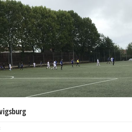
wigsburg
t