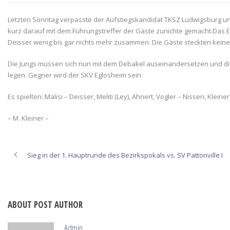
Letzten Sonntag verpasste der Aufstiegskandidat TKSZ Ludwigsburg unse
kurz darauf mit dem Führungstreffer der Gäste zunichte gemacht.
Das E
Deisser wenig bis gar nichts mehr zusammen. Die Gäste steckten kein
Die Jungs müssen sich nun mit dem Debakel auseinandersetzen und di
legen. Gegner wird der SKV Eglosheim sein.
Es spielten: Malisi – Deisser, Meliti (Ley), Ahnert, Vogler – Nissen, Kleiner
– M. Kleiner –
Sieg in der 1. Hauptrunde des Bezirkspokals vs. SV Pattonville I
ABOUT POST AUTHOR
Admin