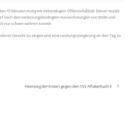
en 15 Minuten mutig mit zielstrebigem Offensivfußball. Dieser wurde
 lief nach den verletzungsbedingten Auswechslungen von Meliti und
FSV nur schwer wehren konnte.
deres Gesicht zu zeigen und eine Leistungssteigerung an den Tag zu
Heimsieg der Ersten gegen den TSV Affalterbach II