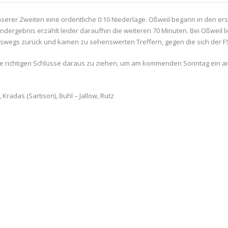
rer Zweiten eine ordentliche 0:10 Niederlage. Oßweil begann in den erst
ndergebnis erzählt leider daraufhin die weiteren 70 Minuten. Bei Oßweil
eswegs zurück und kamen zu sehenswerten Treffern, gegen die sich der 
e richtigen Schlüsse daraus zu ziehen, um am kommenden Sonntag ein an
, Kradas (Sartison), Buhl – Jallow, Rutz